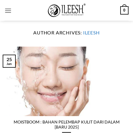
Skip
0
to
content
AUTHOR ARCHIVES:
ILEESH
25
Jan
MOISTBOOM : BAHAN PELEMBAP KULIT DARI DALAM
[BARU 2025]