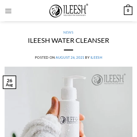
Skip
0
to
content
NEWS
ILEESH WATER CLEANSER
POSTED ON
AUGUST 26, 2021
BY
ILEESH
26
Aug