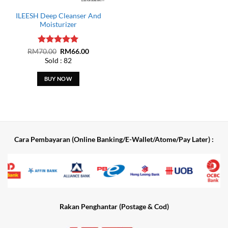
ILEESH Deep Cleanser And
Moisturizer
Rated
Original
5
Current
RM
70.00
RM
66.00
price
price
out of 5
Sold :
82
was:
is:
RM70.00.
RM66.00.
BUY NOW
Cara Pembayaran (Online Banking/E-Wallet/Atome/Pay Later) :
Rakan Penghantar (Postage & Cod)